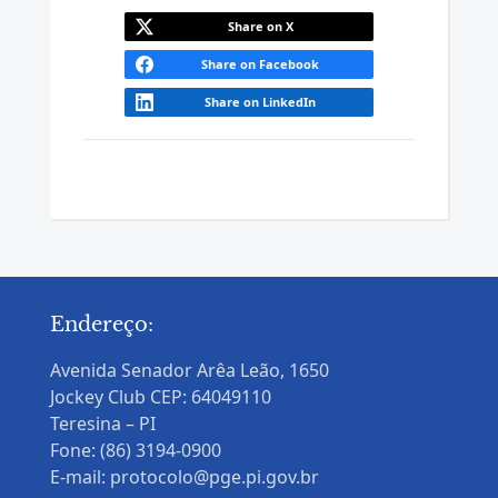
Share on X
Share on Facebook
Share on LinkedIn
Endereço:
Avenida Senador Arêa Leão, 1650
Jockey Club CEP: 64049110
Teresina – PI
Fone: (86) 3194-0900
E-mail: protocolo@pge.pi.gov.br