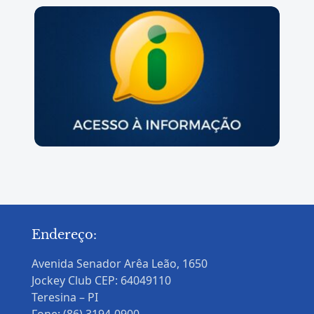
Endereço:
Avenida Senador Arêa Leão, 1650
Jockey Club CEP: 64049110
Teresina – PI