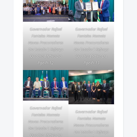
Governador Rafael
Governador Rafael
Fonteles Nomeia
Fonteles Nomeia
Novos Procuradores
Novos Procuradores
Do Estado E Reforça
Do Estado E Reforça
Quadro Efetivo Da
Quadro Efetivo Da
Pge-Pi 12
Pge-Pi 13
Governador Rafael
Governador Rafael
Fonteles Nomeia
Fonteles Nomeia
Novos Procuradores
Novos Procuradores
Do Estado E Reforça
Do Estado E Reforça
Quadro Efetivo Da