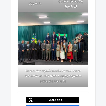
Quadro Efetivo Da
Pge-Pi 14
Pge-Pi 15
Governador Rafael Fonteles Nomeia Novos
Procuradores Do Estado E Reforça Quadro
Efetivo Da Pge-Pi 16
Share on X