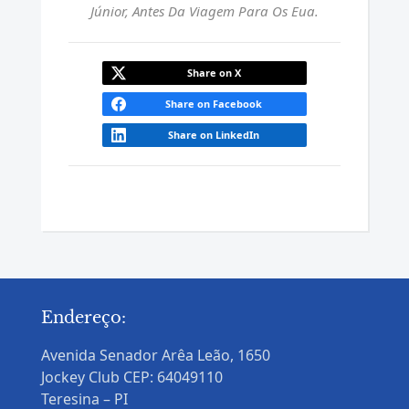
Júnior, Antes Da Viagem Para Os Eua.
Share on X
Share on Facebook
Share on LinkedIn
Endereço:
Avenida Senador Arêa Leão, 1650
Jockey Club CEP: 64049110
Teresina – PI