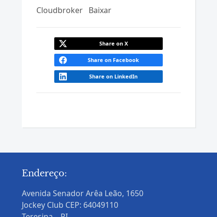
Cloudbroker
Baixar
Share on X
Share on Facebook
Share on LinkedIn
Endereço:
Avenida Senador Arêa Leão, 1650
Jockey Club CEP: 64049110
Teresina – PI