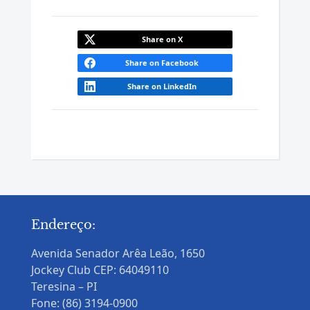
Share on X
Share on Facebook
Share on LinkedIn
Endereço:
Avenida Senador Arêa Leão, 1650
Jockey Club CEP: 64049110
Teresina – PI
Fone: (86) 3194-0900