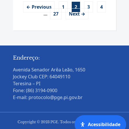
← Previous
1
2
3
4
…
27
Next →
Endereço:
Avenida Senador Arêa Leão, 1650
Jockey Club CEP: 64049110
Teresina – PI
Fone: (86) 3194-0900
E-mail: protocolo@pge.pi.gov.br
Copyright © 2023 PGE. Todos os Direitos Reservados
Acessibilidade