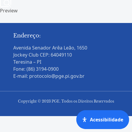
Preview
Endereço:
Avenida Senador Arêa Leão, 1650
Jockey Club CEP: 64049110
Teresina – PI
Fone: (86) 3194-0900
E-mail: protocolo@pge.pi.gov.br
Copyright © 2023 PGE. Todos os Direitos Reservados
Acessibilidade
Acessibilidade