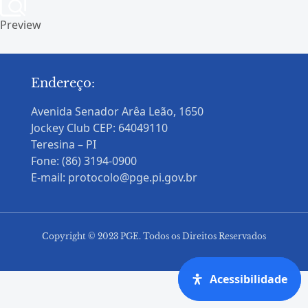
Preview
Endereço:
Avenida Senador Arêa Leão, 1650
Jockey Club CEP: 64049110
Teresina – PI
Fone: (86) 3194-0900
E-mail: protocolo@pge.pi.gov.br
Copyright © 2023 PGE. Todos os Direitos Reservados
Acessibilidade
Acessibilidade