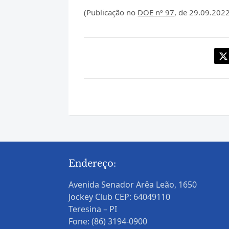
(Publicação no
DOE nº 97
, de 29.09.2022
Endereço:
Avenida Senador Arêa Leão, 1650
Jockey Club CEP: 64049110
Teresina – PI
Fone: (86) 3194-0900