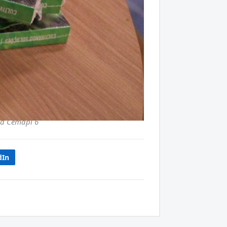
Da Cemapi 6
dIn