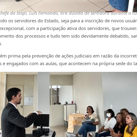
efe do Iaspi, Luís Fernando, tira dúvida de servidora durante o curs
ido os servidores do Estado, seja para a inscrição de novos usuá
xcepcional, com a participação ativa dos servidores, que trouxer
amento dos processos e tudo tem sido devidamente debatido, sa
i.
bém prima pela prevenção de ações judiciais em razão da incorre
s e engajados com as aulas, que acontecem na própria sede do Ia