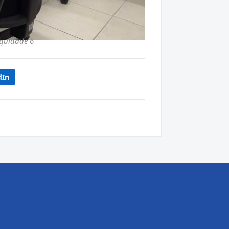
Equidade 6
dIn