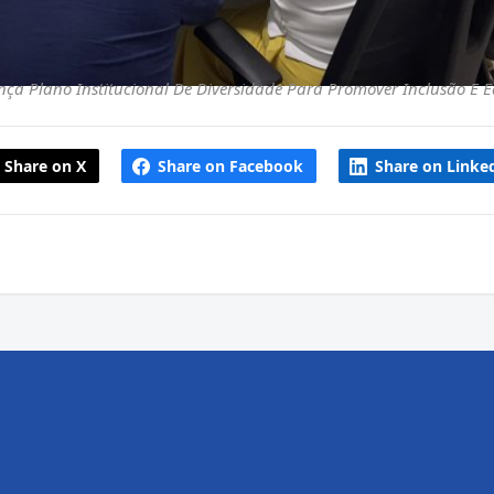
nça Plano Institucional De Diversidade Para Promover Inclusão E 
Share on X
Share on Facebook
Share on Linke