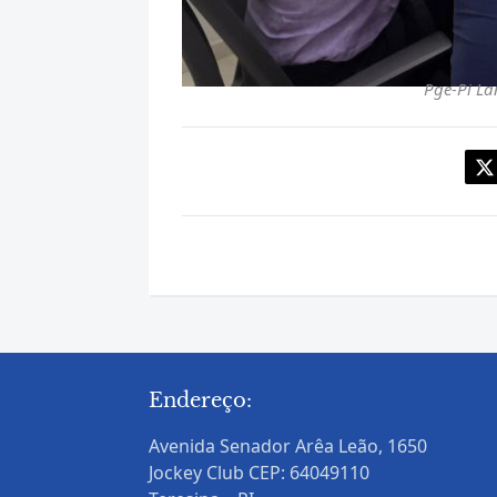
Pge-Pi La
Endereço:
Avenida Senador Arêa Leão, 1650
Jockey Club CEP: 64049110