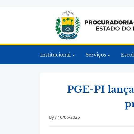
Institucional
Serviços
Escol
PGE-PI lança 
p
By /
10/06/2025