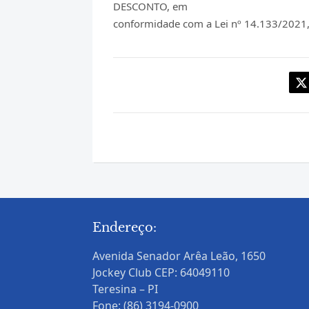
DESCONTO, em
conformidade com a Lei nº 14.133/2021, D
Endereço:
Avenida Senador Arêa Leão, 1650
Jockey Club CEP: 64049110
Teresina – PI
Fone: (86) 3194-0900