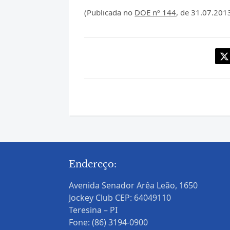
(Publicada no
DOE nº 144
, de 31.07.2013
Endereço:
Avenida Senador Arêa Leão, 1650
Jockey Club CEP: 64049110
Teresina – PI
Fone: (86) 3194-0900