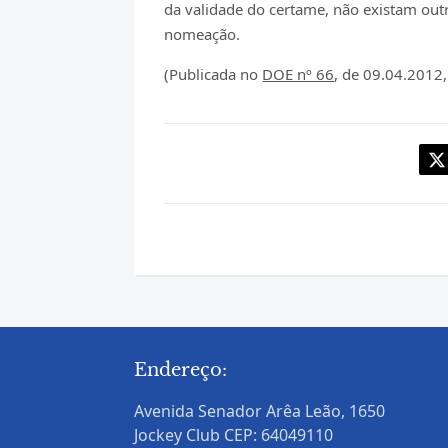
da validade do certame, não existam out
nomeação.
(Publicada no
DOE nº 66
, de 09.04.2012,
Endereço:
Avenida Senador Arêa Leão, 1650
Jockey Club CEP: 64049110