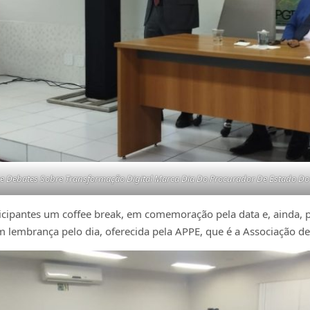
De Debates Sobre Transformação Digital Marca Dia Do Procurador De Estado Do 
rticipantes um coffee break, em comemoração pela data e, ainda,
 lembrança pelo dia, oferecida pela APPE, que é a Associação de