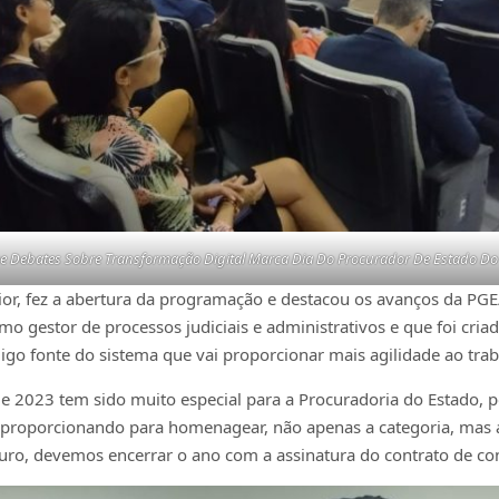
De Debates Sobre Transformação Digital Marca Dia Do Procurador De Estado Do 
ior, fez a abertura da programação e destacou os avanços da PGE/
 gestor de processos judiciais e administrativos e que foi cria
digo fonte do sistema que vai proporcionar mais agilidade ao tra
 de 2023 tem sido muito especial para a Procuradoria do Estado,
proporcionando para homenagear, não apenas a categoria, mas a 
ouro, devemos encerrar o ano com a assinatura do contrato de con