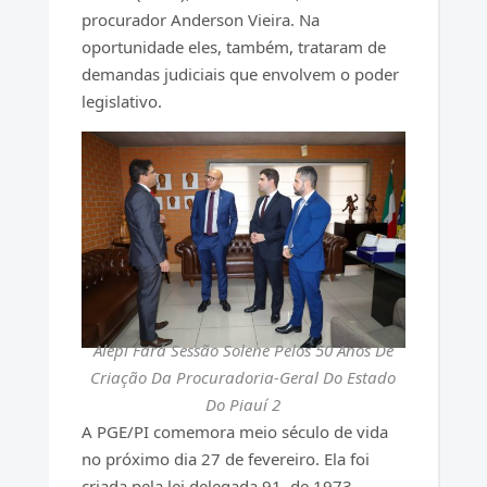
procurador Anderson Vieira. Na
oportunidade eles, também, trataram de
demandas judiciais que envolvem o poder
legislativo.
Alepi Fará Sessão Solene Pelos 50 Anos De
Criação Da Procuradoria-Geral Do Estado
Do Piauí 2
A PGE/PI comemora meio século de vida
no próximo dia 27 de fevereiro. Ela foi
criada pela lei delegada 91, de 1973,